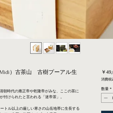
idi）古茶山 古樹プーアル生
￥49,
消費税
数量
*
て清朝時代の雍正帝や乾隆帝がみな、ここの茶に
が付けられたと言われる「迷帝茶」。
0メートル以上の厳しい寒さの山岳地帯に生長する