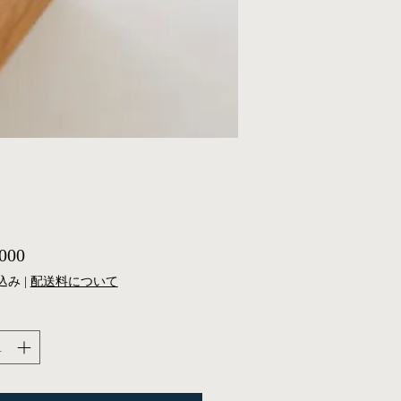
価
000
格
込み
|
配送料について