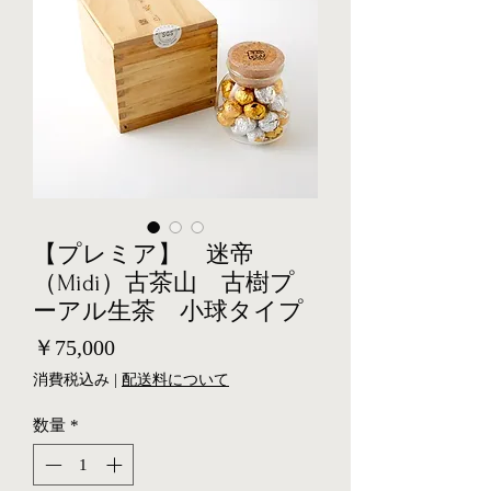
【プレミア】 迷帝
（Midi）古茶山 古樹プ
ーアル生茶 小球タイプ
価
￥75,000
格
消費税込み
|
配送料について
数量
*