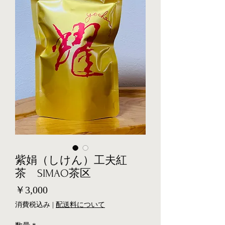
紫娟（しけん）工夫紅
茶 SIMAO茶区
価
￥3,000
格
消費税込み
|
配送料について