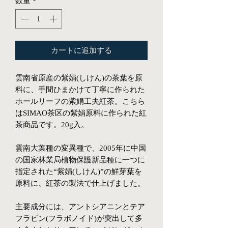
数量
*
カートに追加する
雲南省原産の紫娟(しけん)の茶葉を原
料に、手間ひまかけて丁寧に作られた
ホールリーフの紫娟工夫紅茶。こちら
はSIMAO茶区の紫娟原料に作られた紅
茶商品です。20g入。
雲南大葉種の変異種で、2005年に中国
の国家林業局植物保護新品種に一つに
指定された“紫娟(しけん)”の鮮芽葉を
原料に、紅茶の製法で仕上げました。
主要成分には、アントシアニンとテア
フラビン(フラボノイド)が突出して多