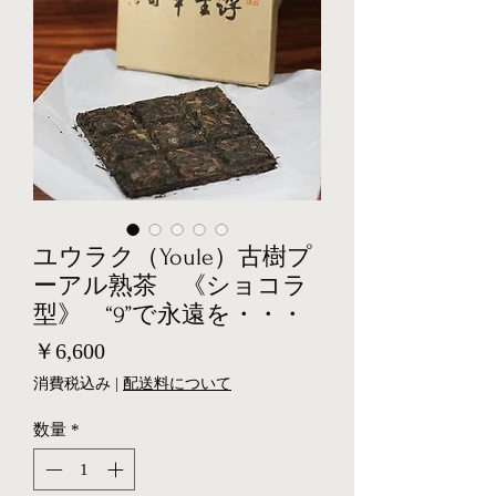
ユウラク（Youle）古樹プ
ーアル熟茶 《ショコラ
型》 “9”で永遠を・・・
価
￥6,600
格
消費税込み
|
配送料について
数量
*