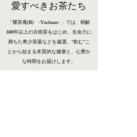
<大量に作り置きして飲むのもOK>
​愛すべきお茶たち
中国茶器やティーポッドで飲んでいた
だくのもいいですし、もっと手軽に楽
「耀茶庵(R) -Yochaan- 」では、樹齢
しみたい方には、茶葉を5g～7g前後く
らいお茶パックに入れて、リットル～
300年以上の古樹茶をはじめ、生命力に
1.5リットルくらいのお湯を沸騰させた
満ちた希少茶葉などを厳選。
“飲む”こ
やかんやお鍋に入れて大量に作り置き
してもOK。夏は冷やして飲んでも美
とから始まる本質的な健康と、心豊か
味しいです。
な時間をお届けします。
<お酒と一緒に割って飲む>
焼酎のプーアル茶割りなど、お酒と一
関連商品
緒に割って飲むのもOK。
<煎じた後の茶葉をお料理に>
煎じた後の茶葉を使って、茶佃煮にし
たり、細かく刻んで野菜と一緒に混ぜ
て炒めても美味しいです。