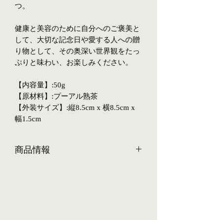
つ。
健康と美容のために自分へのご褒美と
して、大切な記念日や愛する人への贈
り物として、その奥深い世界観をたっ
ぷりと味わい、お楽しみください。
【内容量】:50g
【原材料】:プーアル熟茶
【外装サイズ】:縦8.5cm x 横8.5cm x
幅1.5cm
商品情報
当店では、美味しさと品質を追求し、
自然の生態系に則って生長する古樹茶
に特化しています。余すところなくご
活用いただければ幸いです。