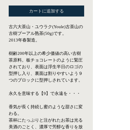
カートに追加する
古六大茶山・ユウラク(Youle)古茶山の
古樹プーアル熟茶(50g)です。
2013年春製造。
樹齢200年以上の希少価値の高い古樹
茶原料。板チョコレートのように緊圧
されており、表面は浮生半日のロゴの
型押し入り、裏面は割りやすいよう９
つのブロックに型押しされています。
永久を意味する【9】で永遠を・・・
香気が長く持続し蜜のような甜さに変
わる。
茶杯にたっぷりと注がれたお茶は光る
美酒のごとく、濃厚で芳醇な香りを放