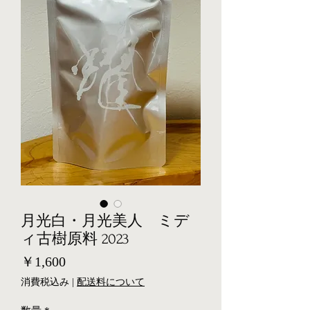
月光白・月光美人 ミデ
ィ古樹原料 2023
価
￥1,600
格
消費税込み
|
配送料について